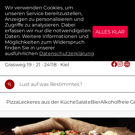
menu
Traum GmbH
Grasweg 19 - 21
·
24118
·
Kiel
search
rch
Pizza
Leckeres aus der Küche
Salate
Bier
Alkoholfreie 