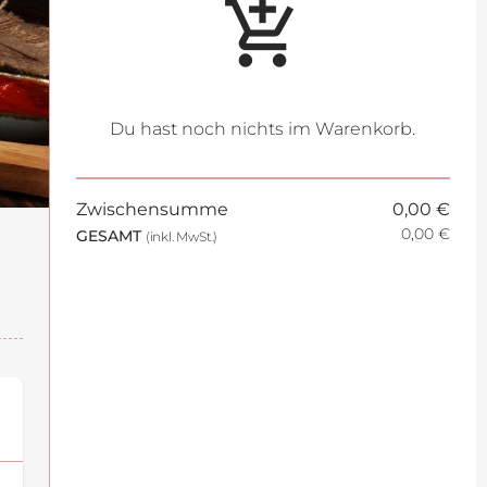
add_shopping_cart
Du hast noch nichts im Warenkorb.
Zwischensumme
0,00 €
0,00 €
GESAMT
(inkl. MwSt.)