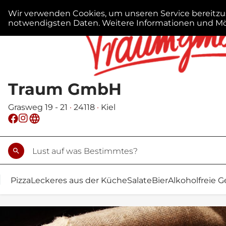
Traum GmbH
Grasweg 19 - 21
·
24118
·
Kiel
search
rch
Pizza
Leckeres aus der Küche
Salate
Bier
Alkoholfreie 